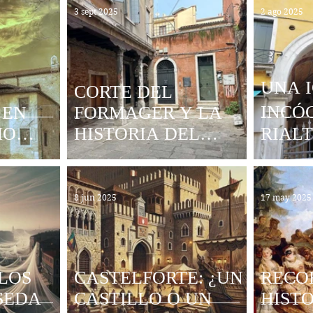
3 sept 2025
2 ago 2025
UNA I
CORTE DEL
INCÓGN
 EN
FORMAGER Y LA
MO
HISTORIA DEL
RIAL
QUESO 🧀
8 jun 2025
17 may 2025
LOS
CASTELFORTE: ¿UN
RECO
 SEDA
CASTILLO O UN
HISTO