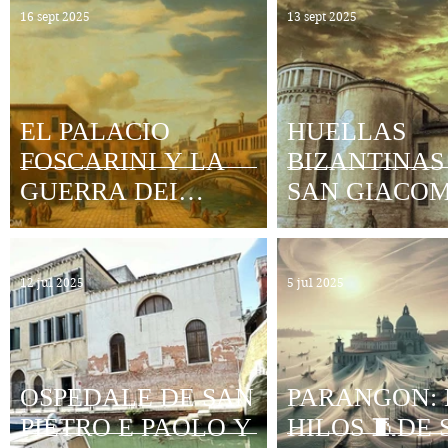
16 sept 2025
13 sept 2025
EL PALACIO
HUELLAS
FOSCARINI Y LA
BIZANTINAS
GUERRA DEI
SAN GIACO
BASTONI
DALL'ORIO
12 jul 2025
5 jul 2025
OSPEDALE DE SAN
PARANGON: 
PIETRO E PAOLO Y
HILOS 🧵DE