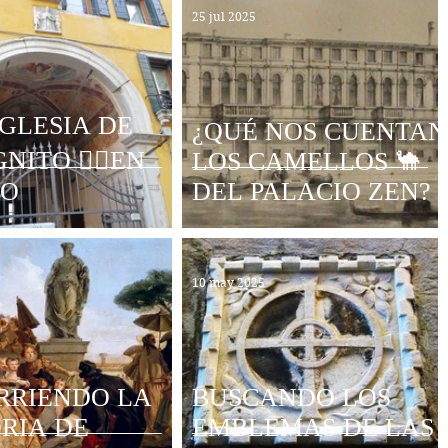
25 jul 2025
GLESIA DE
¿QUÉ NOS CUENTAN
ITO 😶‍🌫️EN
LOS CAMELLOS 🐪
TO
DEL PALACIO ZEN?
10 may 2025
RRIENDO LA
BUSCANDO LOS
RIA DE
EMBLEMAS DE LAS