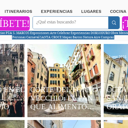
ITINERARIOS
EXPERIENCIAS
LUGARES
COCINA
ÍBETE!
¡
cias
PZA S. MARCOS
Exposiciones
Arte
Celebrar
Experiencias
DORSODURO
Obra Meno
Personas
Carnaval
SANTA CROCE
Mapas
Barcos
Natura
Aire
Compras
8 oct 2025
26 sept 2025
 EN EL
CORTE DEL FORNO
OCEA
VECCHIO: EL PAN
SAN 
IO
QUE ALIMENTÓ
ORAT
TIERRA Y MAR
BAST