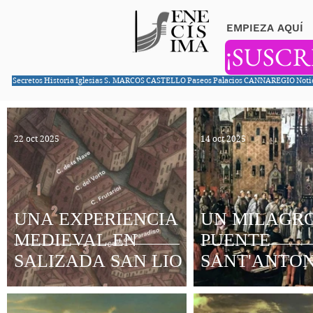
EMPIEZA AQUÍ
¡SUSCR
Secretos
Historia
Iglesias
S. MARCOS
CASTELLO
Paseos
Palacios
CANNAREGIO
Noti
22 oct 2025
14 oct 2025
UNA EXPERIENCIA
UN MILAGRO
MEDIEVAL EN
PUENTE
SALIZADA SAN LIO
SANT'ANTON