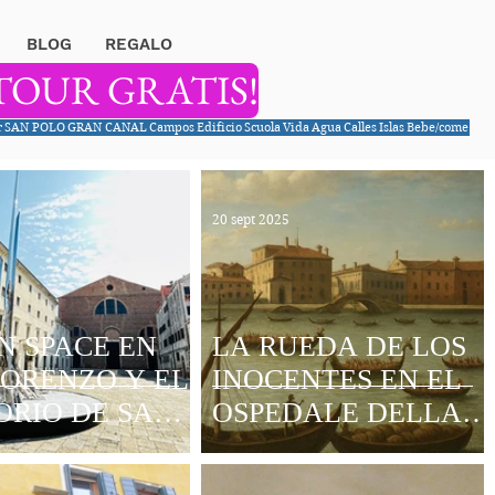
BLOG
REGALO
TOUR GRATIS!
r
SAN POLO
GRAN CANAL
Campos
Edificio
Scuola
Vida
Agua
Calles
Islas
Bebe/come
20 sept 2025
N SPACE EN
LA RUEDA DE LOS
LORENZO Y EL
INOCENTES EN EL
ORIO DE SAN
OSPEDALE DELLA
IAN
PIETÀ