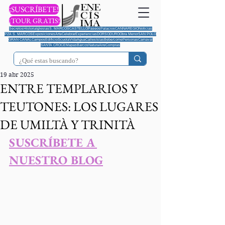
¡SUSCRÍBETE!
¡TOUR GRATIS!
Secretos
Historia
Iglesias
S. MARCOS
CASTELLO
Paseos
Palacios
CANNAREGIO
Noticias
PZA S. MARCOS
Exposiciones
Arte
Celebrar
Experiencias
DORSODURO
Obra Menor
SAN POLO
GRAN CANAL
Campos
Edificio
Scuola
Vida
Agua
Calles
Islas
Bebe/come
Personas
Carnaval
SANTA CROCE
Mapas
Barcos
Natura
Aire
Compras
19 abr 2025
ENTRE TEMPLARIOS Y
TEUTONES: LOS LUGARES
DE UMILTÀ Y TRINITÀ
SUSCRÍBETE A 
NUESTRO BLOG