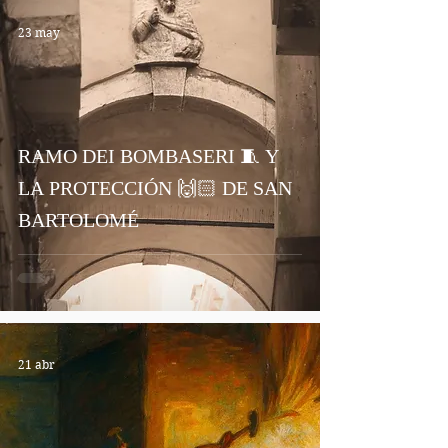
23 may
RAMO DEI BOMBASERI 🧵 Y
LA PROTECCIÓN 🙌🏻 DE SAN
BARTOLOMÉ
21 abr