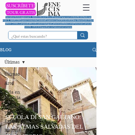
¡SUSCRÍBETE!
¡TOUR GRATIS!
Secretos
Historia
Iglesias
S. MARCOS
CASTELLO
Paseos
Palacios
CANNAREGIO
Noticias
PZA S. MARCOS
Exposiciones
Arte
Celebrar
Experiencias
DORSODURO
Obra Menor
SAN POLO
GRAN CANAL
Campos
Edificio
Scuola
Vida
Agua
Calles
Islas
Bebe/come
Personas
Carnaval
SANTA CROCE
Mapas
Barcos
Natura
Aire
Compras
BLOG
Últimas
Últimas
23 jun
Arte
Vida en
Venecia
Diario de
viaje
SCUOLA DI SAN GAETANO:
Experiencia
LAS ALMAS SALVADAS DEL
Historia