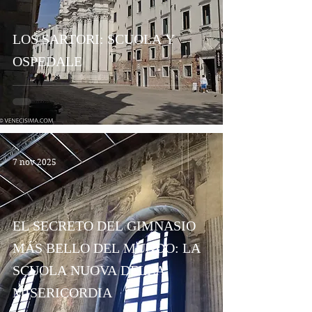
LOS SARTORI: SCUOLA Y
OSPEDALE
7 nov 2025
EL SECRETO DEL GIMNASIO
MÁS BELLO DEL MUNDO: LA
SCUOLA NUOVA DELLA
MISERICORDIA