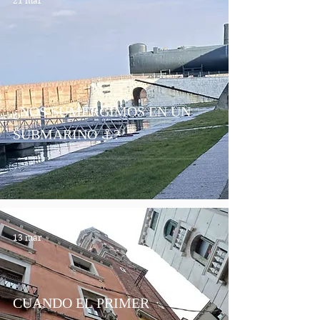
21 mar
¿NOS SUMERGIMOS EN UN
SUBMARINO ⚓?
13 mar
CUANDO EL PRIMER