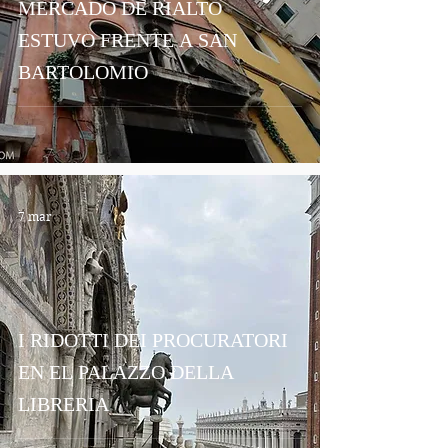
MERCADO DE RIALTO
ESTUVO FRENTE A SAN
BARTOLOMIO
7 mar
I RIDOTTI DEI PROCURATORI
EN EL PALAZZO DELLA
LIBRERIA