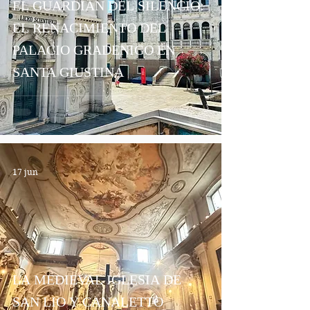
EL GUARDIÁN DEL SILENCIO:
EL RENACIMIENTO DEL
PALACIO GRADENIGO EN
SANTA GIUSTINA
17 jun
LA MEDIEVAL IGLESIA DE
SAN LIO Y CANALETTO