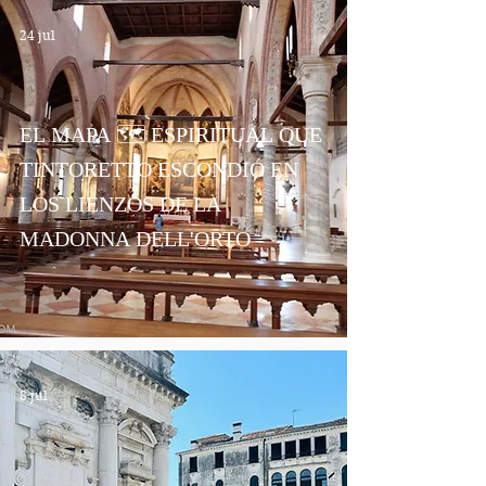
24 jul
EL MAPA 🗺️ ESPIRITUAL QUE
TINTORETTO ESCONDIÓ EN
LOS LIENZOS DE LA
MADONNA DELL'ORTO
8 jul