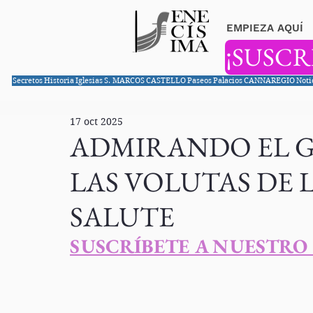
EMPIEZA AQUÍ
¡SUSCR
Secretos
Historia
Iglesias
S. MARCOS
CASTELLO
Paseos
Palacios
CANNAREGIO
Noti
17 oct 2025
ADMIRANDO EL 
LAS VOLUTAS DE L
SALUTE
S
USCRÍBETE A NUESTRO