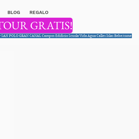
BLOG
REGALO
TOUR GRATIS!
r
SAN POLO
GRAN CANAL
Campos
Edificio
Scuola
Vida
Agua
Calles
Islas
Bebe/come