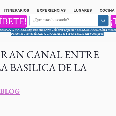
ITINERARIOS
EXPERIENCIAS
LUGARES
COCINA
ÍBETE!
¡
cias
PZA S. MARCOS
Exposiciones
Arte
Celebrar
Experiencias
DORSODURO
Obra Meno
Personas
Carnaval
SANTA CROCE
Mapas
Barcos
Natura
Aire
Compras
GRAN CANAL ENTRE
A BASILICA DE LA
 BLOG