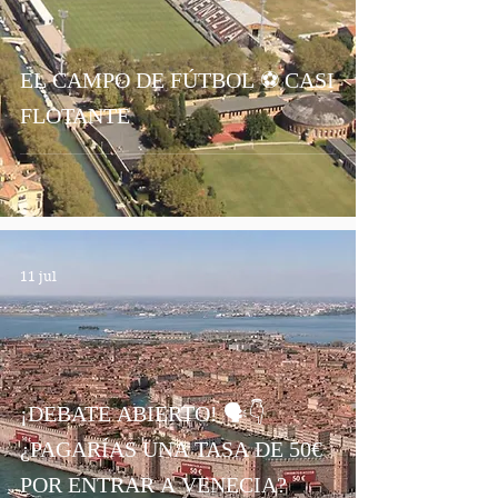
EL CAMPO DE FÚTBOL ⚽ CASI
FLOTANTE
11 jul
¡DEBATE ABIERTO! 🗣️👇
¿PAGARÍAS UNA TASA DE 50€
POR ENTRAR A VENECIA?