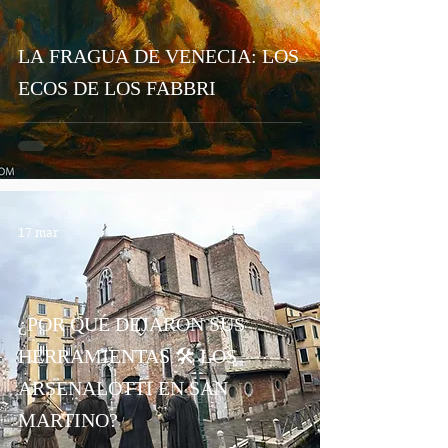
LA FRAGUA DE VENECIA: LOS
ECOS DE LOS FABBRI
17 mar
¿POR QUÉ DEJARON SUS
HERRAMIENTAS 🛠 LOS
ARSENALOTTI EN SAN
MARTINO?