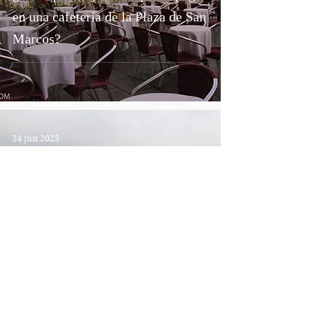
en una cafetería de la Plaza de San
Marcos?
24 jun 2023
LLEGAN LOS BOLETOS
DIGITALES POR WHATSAPP
PARA VAPORETTOS Y
VENEZIA UNICA