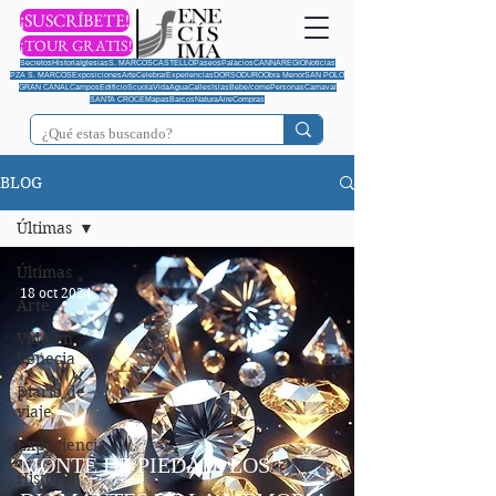
¡SUSCRÍBETE!
¡TOUR GRATIS!
Secretos
Historia
Iglesias
S. MARCOS
CASTELLO
Paseos
Palacios
CANNAREGIO
Noticias
PZA S. MARCOS
Exposiciones
Arte
Celebrar
Experiencias
DORSODURO
Obra Menor
SAN POLO
GRAN CANAL
Campos
Edificio
Scuola
Vida
Agua
Calles
Islas
Bebe/come
Personas
Carnaval
SANTA CROCE
Mapas
Barcos
Natura
Aire
Compras
BLOG
Últimas
Últimas
18 oct 2024
Arte
Vida en
Venecia
Diario de
viaje
Experiencia
MONTE DE PIEDAD: LOS
Historia