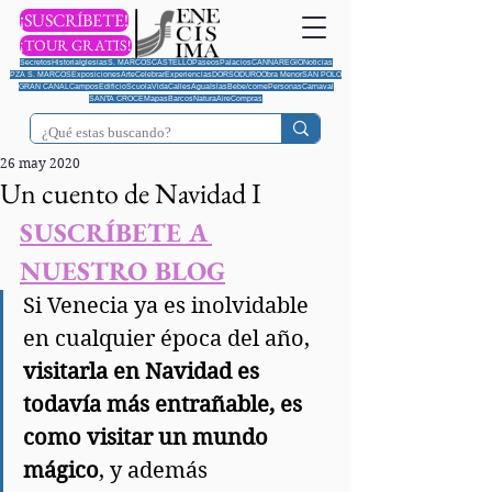
¡SUSCRÍBETE!
¡TOUR GRATIS!
Secretos
Historia
Iglesias
S. MARCOS
CASTELLO
Paseos
Palacios
CANNAREGIO
Noticias
PZA S. MARCOS
Exposiciones
Arte
Celebrar
Experiencias
DORSODURO
Obra Menor
SAN POLO
GRAN CANAL
Campos
Edificio
Scuola
Vida
Calles
Agua
Islas
Bebe/come
Personas
Carnaval
SANTA CROCE
Mapas
Barcos
Natura
Aire
Compras
26 may 2020
Un cuento de Navidad I
SUSCRÍBETE A 
NUESTRO BLOG
Si Venecia ya es inolvidable 
en cualquier época del año, 
visitarla en Navidad es 
todavía más entrañable, es 
como visitar un mundo 
mágico
, y además 