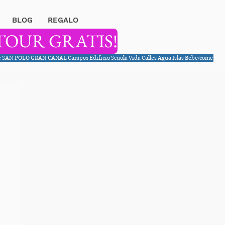
BLOG
REGALO
TOUR GRATIS!
r
SAN POLO
GRAN CANAL
Campos
Edificio
Scuola
Vida
Calles
Agua
Islas
Bebe/come