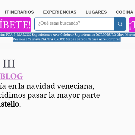
ITINERARIOS
EXPERIENCIAS
LUGARES
COCINA
ÍBETE!
¡
cias
PZA S. MARCOS
Exposiciones
Arte
Celebrar
Experiencias
DORSODURO
Obra Meno
Personas
Carnaval
SANTA CROCE
Mapas
Barcos
Natura
Aire
Compras
 III
 BLOG
ía en la navidad veneciana, 
idimos pasar la mayor parte 
stello
. 