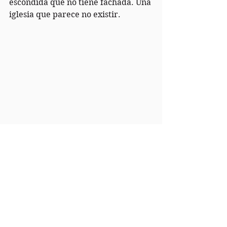
escondida que no tiene fachada. Una 
iglesia que parece no existir.
Al fondo, la parte trasera de
la iglesia di 
San Giovanni Elemosinario
LA SCUOLA DEGLI 
ORESI
Esta scuola reunía a los orfebres y 