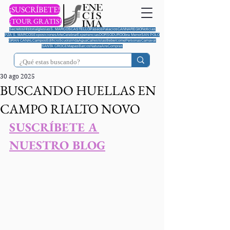
¡SUSCRÍBETE!
¡TOUR GRATIS!
Secretos
Historia
Iglesias
S. MARCOS
CASTELLO
Paseos
Palacios
CANNAREGIO
Noticias
PZA S. MARCOS
Exposiciones
Arte
Celebrar
Experiencias
DORSODURO
Obra Menor
SAN POLO
GRAN CANAL
Campos
Edificio
Scuola
Vida
Agua
Calles
Islas
Bebe/come
Personas
Carnaval
SANTA CROCE
Mapas
Barcos
Natura
Aire
Compras
30 ago 2025
BUSCANDO HUELLAS EN
CAMPO RIALTO NOVO
S
USCRÍBETE A 
NUESTRO BLOG