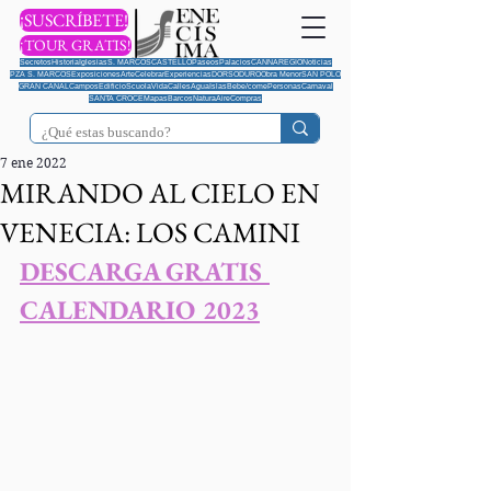
¡SUSCRÍBETE!
¡TOUR GRATIS!
Secretos
Historia
Iglesias
S. MARCOS
CASTELLO
Paseos
Palacios
CANNAREGIO
Noticias
PZA S. MARCOS
Exposiciones
Arte
Celebrar
Experiencias
DORSODURO
Obra Menor
SAN POLO
GRAN CANAL
Campos
Edificio
Scuola
Vida
Calles
Agua
Islas
Bebe/come
Personas
Carnaval
SANTA CROCE
Mapas
Barcos
Natura
Aire
Compras
7 ene 2022
MIRANDO AL CIELO EN
VENECIA: LOS CAMINI
DESCARGA GRATIS 
CALENDARIO 202
3