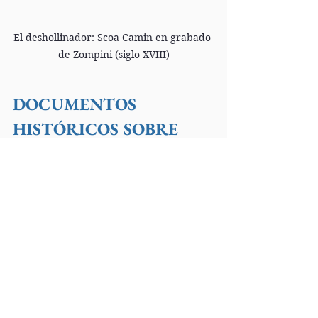
El deshollinador: Scoa Camin en grabado 
de Zompini (siglo XVIII)
DOCUMENTOS 
HISTÓRICOS SOBRE 
LOS CAMINI
Ya en 1069, en el siglo XI, un 
documento indica que se asignó una 
modesta casa al párroco de San 
Silvestro "
con toda su habitación y 
casa, y caminatis con su techo 
plano..."