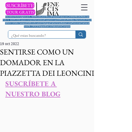
¡SUSCRÍBETE!
¡TOUR GRATIS!
Secretos
Historia
Iglesias
S. MARCOS
CASTELLO
Paseos
Palacios
CANNAREGIO
Noticias
PZA S. MARCOS
Exposiciones
Arte
Celebrar
Experiencias
DORSODURO
Obra Menor
SAN POLO
GRAN CANAL
Campos
Edificio
Scuola
Vida
Agua
Calles
Islas
Bebe/come
Personas
Carnaval
SANTA CROCE
Mapas
Barcos
Natura
Aire
Compras
19 oct 2022
SENTIRSE COMO UN
DOMADOR EN LA
PIAZZETTA DEI LEONCINI
S
USCRÍBETE A 
NUESTRO BLOG