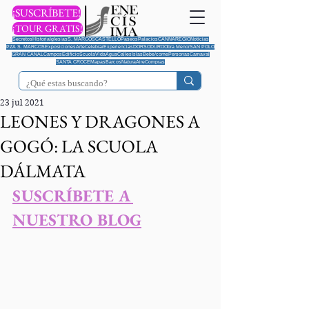
¡SUSCRÍBETE!
¡TOUR GRATIS!
Secretos
Historia
Iglesias
S. MARCOS
CASTELLO
Paseos
Palacios
CANNAREGIO
Noticias
PZA S. MARCOS
Exposiciones
Arte
Celebrar
Experiencias
DORSODURO
Obra Menor
SAN POLO
GRAN CANAL
Campos
Edificio
Scuola
Vida
Agua
Calles
Islas
Bebe/come
Personas
Carnaval
SANTA CROCE
Mapas
Barcos
Natura
Aire
Compras
23 jul 2021
LEONES Y DRAGONES A
GOGÓ: LA SCUOLA
DÁLMATA
SUSCRÍBETE A 
NUESTRO BLOG