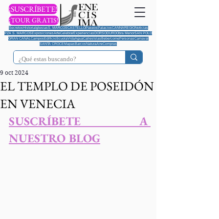
¡SUSCRÍBETE!
¡TOUR GRATIS!
Secretos
Historia
Iglesias
S. MARCOS
CASTELLO
Paseos
Palacios
CANNAREGIO
Noticias
PZA S. MARCOS
Exposiciones
Arte
Celebrar
Experiencias
DORSODURO
Obra Menor
SAN POLO
GRAN CANAL
Campos
Edificio
Scuola
Vida
Agua
Calles
Islas
Bebe/come
Personas
Carnaval
SANTA CROCE
Mapas
Barcos
Natura
Aire
Compras
9 oct 2024
EL TEMPLO DE POSEIDÓN
EN VENECIA
S
USCRÍBETE A 
NUESTRO BLOG