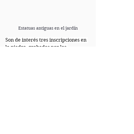
Estatuas antiguas en el jardín
Son de interés tres inscripciones en 
la piedra, grabadas por las 
tripulaciones de algunos barcos que 
pasaban por el Cabo Sunión: ZEPHIR 
Bric Du ROI 1816; JUNIO 1814; FLOR 
DE CABALLERO 1822.