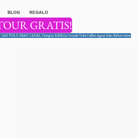
BLOG
REGALO
TOUR GRATIS!
r
SAN POLO
GRAN CANAL
Campos
Edificio
Scuola
Vida
Calles
Agua
Islas
Bebe/come