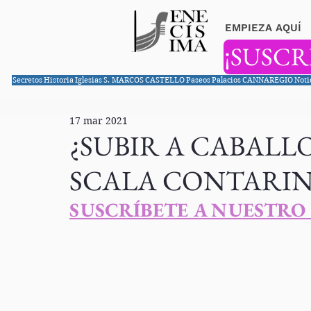
EMPIEZA AQUÍ
¡SUSCR
Secretos
Historia
Iglesias
S. MARCOS
CASTELLO
Paseos
Palacios
CANNAREGIO
Noti
17 mar 2021
¿SUBIR A CABALLO
SCALA CONTARIN
SUSCRÍBETE A NUESTRO