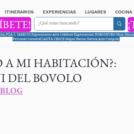
ITINERARIOS
EXPERIENCIAS
LUGARES
COCINA
ÍBETE!
¡
cias
PZA S. MARCOS
Exposiciones
Arte
Celebrar
Experiencias
DORSODURO
Obra Meno
Personas
Carnaval
SANTA CROCE
Mapas
Barcos
Natura
Aire
Compras
 A MI HABITACIÓN?:
I DEL BOVOLO
 BLOG