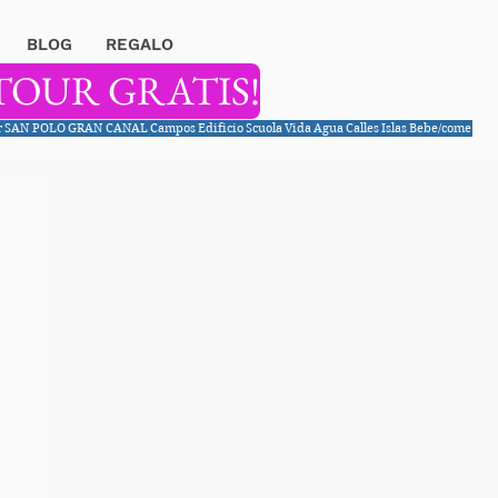
BLOG
REGALO
TOUR GRATIS!
r
SAN POLO
GRAN CANAL
Campos
Edificio
Scuola
Vida
Agua
Calles
Islas
Bebe/come