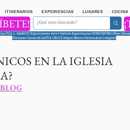
ITINERARIOS
EXPERIENCIAS
LUGARES
COCINA
ÍBETE!
¡
cias
PZA S. MARCOS
Exposiciones
Arte
Celebrar
Experiencias
DORSODURO
Obra Meno
Personas
Carnaval
SANTA CROCE
Mapas
Barcos
Natura
Aire
Compras
ICOS EN LA IGLESIA
A?
 BLOG