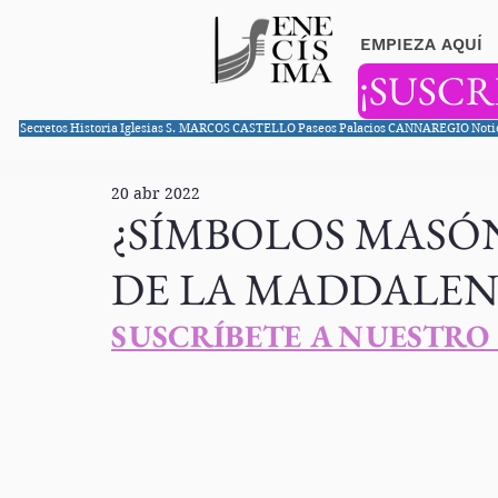
EMPIEZA AQUÍ
¡SUSCR
Secretos
Historia
Iglesias
S. MARCOS
CASTELLO
Paseos
Palacios
CANNAREGIO
Noti
20 abr 2022
¿SÍMBOLOS MASÓN
DE LA MADDALEN
S
USCRÍBETE A NUESTRO