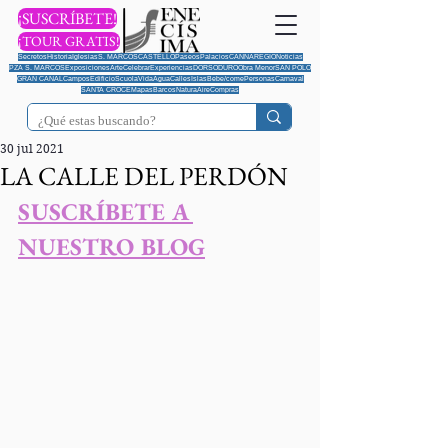
¡SUSCRÍBETE!
¡TOUR GRATIS!
Secretos
Historia
Iglesias
S. MARCOS
CASTELLO
Paseos
Palacios
CANNAREGIO
Noticias
PZA S. MARCOS
Exposiciones
Arte
Celebrar
Experiencias
DORSODURO
Obra Menor
SAN POLO
GRAN CANAL
Campos
Edificio
Scuola
Vida
Agua
Calles
Islas
Bebe/come
Personas
Carnaval
SANTA CROCE
Mapas
Barcos
Natura
Aire
Compras
30 jul 2021
LA CALLE DEL PERDÓN
SUSCRÍBETE A 
NUESTRO BLOG