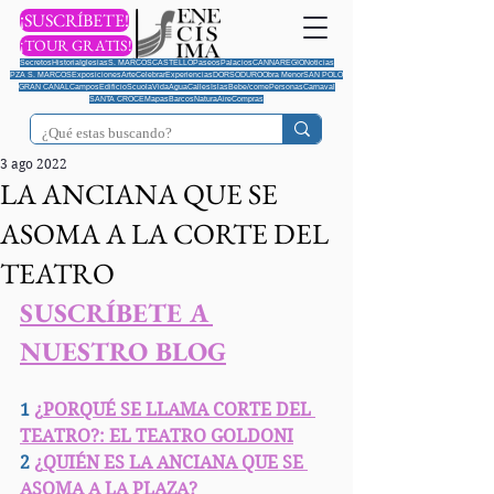
¡SUSCRÍBETE!
¡TOUR GRATIS!
Secretos
Historia
Iglesias
S. MARCOS
CASTELLO
Paseos
Palacios
CANNAREGIO
Noticias
PZA S. MARCOS
Exposiciones
Arte
Celebrar
Experiencias
DORSODURO
Obra Menor
SAN POLO
GRAN CANAL
Campos
Edificio
Scuola
Vida
Agua
Calles
Islas
Bebe/come
Personas
Carnaval
SANTA CROCE
Mapas
Barcos
Natura
Aire
Compras
3 ago 2022
LA ANCIANA QUE SE
ASOMA A LA CORTE DEL
TEATRO
SUSCRÍBETE A 
NUESTRO BLOG
1
¿
PORQUÉ SE LLAMA CORTE DEL 
TEATRO?: EL TEATRO GOLDONI
2
¿
QUIÉN ES LA ANCIANA QUE SE 
ASOMA A LA PLAZA?