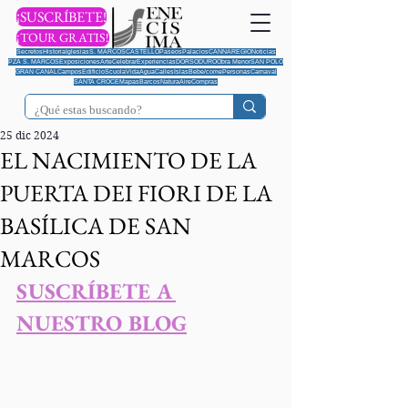
¡SUSCRÍBETE!
¡TOUR GRATIS!
Secretos
Historia
Iglesias
S. MARCOS
CASTELLO
Paseos
Palacios
CANNAREGIO
Noticias
PZA S. MARCOS
Exposiciones
Arte
Celebrar
Experiencias
DORSODURO
Obra Menor
SAN POLO
GRAN CANAL
Campos
Edificio
Scuola
Vida
Agua
Calles
Islas
Bebe/come
Personas
Carnaval
SANTA CROCE
Mapas
Barcos
Natura
Aire
Compras
25 dic 2024
EL NACIMIENTO DE LA
PUERTA DEI FIORI DE LA
BASÍLICA DE SAN
MARCOS
S
USCRÍBETE A 
NUESTRO BLOG