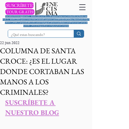
¡SUSCRÍBETE!
¡TOUR GRATIS!
Secretos
Historia
Iglesias
S. MARCOS
CASTELLO
Paseos
Palacios
CANNAREGIO
Noticias
PZA S. MARCOS
Exposiciones
Arte
Celebrar
Experiencias
DORSODURO
Obra Menor
SAN POLO
GRAN CANAL
Campos
Edificio
Scuola
Vida
Agua
Calles
Islas
Bebe/come
Personas
Carnaval
SANTA CROCE
Mapas
Barcos
Natura
Aire
Compras
22 jun 2022
COLUMNA DE SANTA
CROCE: ¿ES EL LUGAR
DONDE CORTABAN LAS
MANOS A LOS
CRIMINALES?
S
USCRÍBETE A 
NUESTRO BLOG