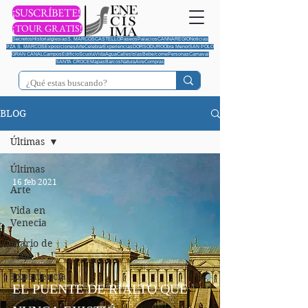
¡SUSCRÍBETE!
¡TOUR GRATIS!
Secretos
Historia
Iglesias
S. MARCOS
CASTELLO
Paseos
Palacios
CANNAREGIO
Noticias
PZA S. MARCOS
Exposiciones
Arte
Celebrar
Experiencias
DORSODURO
Obra Menor
SAN POLO
GRAN CANAL
Campos
Edificio
Scuola
Vida
Agua
Calles
Islas
Bebe/come
Personas
Carnaval
SANTA CROCE
Mapas
Barcos
Natura
Aire
Compras
BLOG
Últimas
Últimas
16 feb 2021
Arte
Vida en
Venecia
Diario de
viaje
Experiencia
EL PUENTE DE RIALTO QUE
Historia