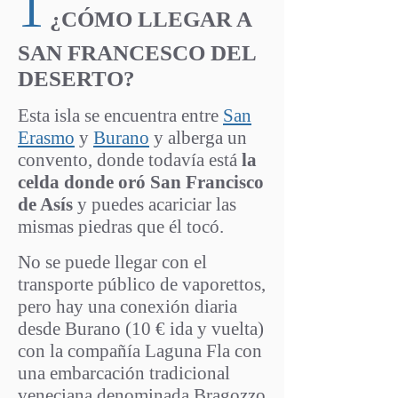
1
PrincipalFra
¿CÓMO LLEGAR A
SAN FRANCESCO DEL
DESERTO?
Esta isla se encuentra entre
San
Erasmo
y
Burano
y alberga un
convento, donde todavía está
la
celda donde oró San Francisco
de Asís
y puedes acariciar las
mismas piedras que él tocó.
No se puede llegar con el
transporte público de vaporettos,
pero hay una conexión diaria
desde Burano (10 € ida y vuelta)
con la compañía Laguna Fla con
una embarcación tradicional
veneciana denominada Bragozzo