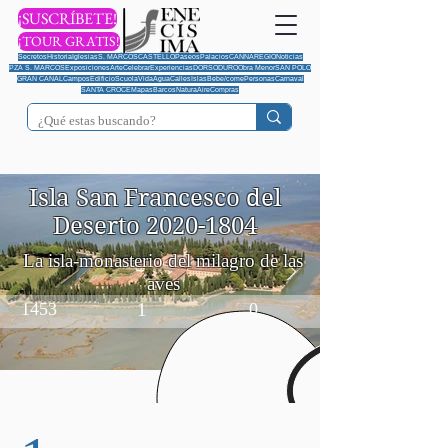
¡SUSCRÍBETE!
¡TOUR GRATIS!
Secretos
Historia
Iglesias
S. MARCOS
CASTELLO
Paseos
Palacios
CANNAREGIO
Noticias
PZA S. MARCOS
Exposiciones
Arte
Celebrar
Experiencias
DORSODURO
Obra Menor
SAN POLO
GRAN CANAL
Campos
Edificio
Scuola
Vida
Agua
Calles
Islas
Bebe/come
Personas
Carnaval
SANTA CROCE
Mapas
Barcos
Natura
Aire
Compras
Isla San Francesco del
Deserto
2020-1804
La isla-monasterio del milagro de las
aves
1453
1
0