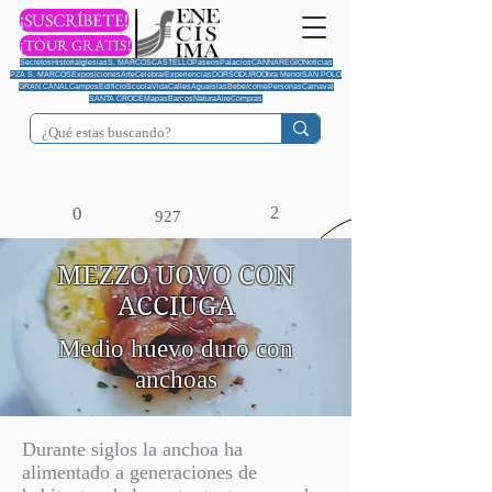
¡SUSCRÍBETE!
¡TOUR GRATIS!
Secretos
Historia
Iglesias
S. MARCOS
CASTELLO
Paseos
Palacios
CANNAREGIO
Noticias
PZA S. MARCOS
Exposiciones
Arte
Celebrar
Experiencias
DORSODURO
Obra Menor
SAN POLO
GRAN CANAL
Campos
Edificio
Scuola
Vida
Calles
Agua
Islas
Bebe/come
Personas
Carnaval
SANTA CROCE
Mapas
Barcos
Natura
Aire
Compras
0
2
927
MEZZO UOVO CON
ACCIUGA
Medio huevo duro con
anchoas
Durante siglos la anchoa ha
alimentado a generaciones de