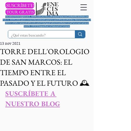
¡SUSCRÍBETE!
¡TOUR GRATIS!
Secretos
Historia
Iglesias
S. MARCOS
CASTELLO
Paseos
Palacios
CANNAREGIO
Noticias
PZA S. MARCOS
Exposiciones
Arte
Celebrar
Experiencias
DORSODURO
Obra Menor
SAN POLO
GRAN CANAL
Campos
Edificio
Scuola
Vida
Agua
Calles
Islas
Bebe/come
Personas
Carnaval
SANTA CROCE
Mapas
Barcos
Natura
Aire
Compras
13 nov 2021
TORRE DELL'OROLOGIO
DE SAN MARCOS: EL
TIEMPO ENTRE EL
PASADO Y EL FUTURO 🕰️
SUSCRÍBETE A 
NUESTRO BLOG