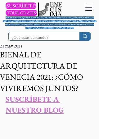
¡SUSCRÍBETE!
¡TOUR GRATIS!
Secretos
Historia
Iglesias
S. MARCOS
CASTELLO
Paseos
Palacios
CANNAREGIO
Noticias
PZA S. MARCOS
Exposiciones
Arte
Celebrar
Experiencias
DORSODURO
Obra Menor
SAN POLO
GRAN CANAL
Campos
Edificio
Scuola
Vida
Agua
Calles
Islas
Bebe/come
Personas
Carnaval
SANTA CROCE
Mapas
Barcos
Natura
Aire
Compras
23 may 2021
BIENAL DE
ARQUITECTURA DE
VENECIA 2021: ¿CÓMO
VIVIREMOS JUNTOS?
SUSCRÍBETE A 
NUESTRO BLOG