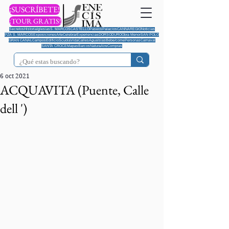
¡SUSCRÍBETE!
¡TOUR GRATIS!
Secretos
Historia
Iglesias
S. MARCOS
CASTELLO
Paseos
Palacios
CANNAREGIO
Noticias
PZA S. MARCOS
Exposiciones
Arte
Celebrar
Experiencias
DORSODURO
Obra Menor
SAN POLO
GRAN CANAL
Campos
Edificio
Scuola
Vida
Calles
Agua
Islas
Bebe/come
Personas
Carnaval
SANTA CROCE
Mapas
Barcos
Natura
Aire
Compras
6 oct 2021
ACQUAVITA (Puente, Calle
dell ')