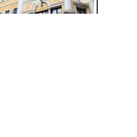
Donde vivió Marco Polo
Tras los pasos de Marco Polo en Venecia