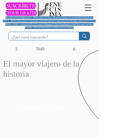
¡SUSCRÍBETE!
¡TOUR GRATIS!
Secretos
Historia
Iglesias
S. MARCOS
CASTELLO
Paseos
Palacios
CANNAREGIO
Noticias
PZA S. MARCOS
Exposiciones
Arte
Celebrar
Experiencias
DORSODURO
Obra Menor
SAN POLO
GRAN CANAL
Campos
Edificio
Scuola
Vida
Agua
Calles
Islas
Bebe/come
Personas
Carnaval
SANTA CROCE
Mapas
Barcos
Natura
Aire
Compras
3
7048
8
El mayor viajero de la
historia
En los juegos del agua