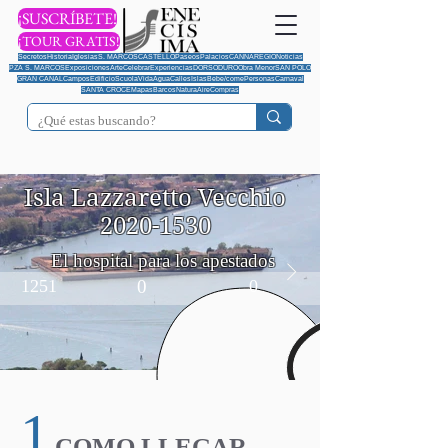
¡SUSCRÍBETE!
¡TOUR GRATIS!
Secretos
Historia
Iglesias
S. MARCOS
CASTELLO
Paseos
Palacios
CANNAREGIO
Noticias
PZA S. MARCOS
Exposiciones
Arte
Celebrar
Experiencias
DORSODURO
Obra Menor
SAN POLO
GRAN CANAL
Campos
Edificio
Scuola
Vida
Agua
Calles
Islas
Bebe/come
Personas
Carnaval
SANTA CROCE
Mapas
Barcos
Natura
Aire
Compras
Isla Lazzaretto Vecchio
2020-1530
El hospital para los apestados
1251
0
0
1
COMO LLEGAR