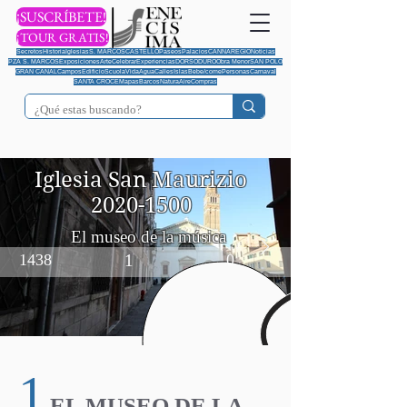
¡SUSCRÍBETE!
¡TOUR GRATIS!
Secretos
Historia
Iglesias
S. MARCOS
CASTELLO
Paseos
Palacios
CANNAREGIO
Noticias
PZA S. MARCOS
Exposiciones
Arte
Celebrar
Experiencias
DORSODURO
Obra Menor
SAN POLO
GRAN CANAL
Campos
Edificio
Scuola
Vida
Agua
Calles
Islas
Bebe/come
Personas
Carnaval
SANTA CROCE
Mapas
Barcos
Natura
Aire
Compras
Iglesia San Maurizio
2020-1500
El museo de la música
1438
1
0
1
EL MUSEO DE LA