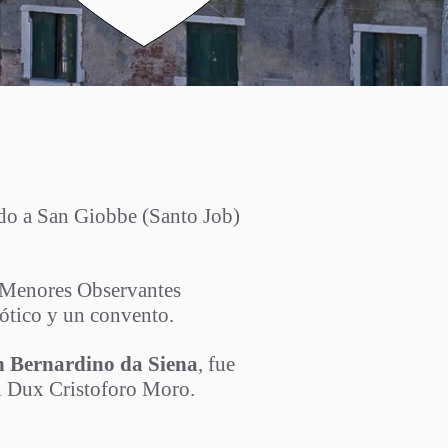
ezia_2.jpg
do a San Giobbe (Santo Job)
es Menores Observantes
gótico y un convento.
an Bernardino da Siena
, fue
del Dux Cristoforo Moro.