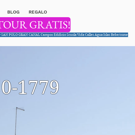
BLOG
REGALO
TOUR GRATIS!
r
SAN POLO
GRAN CANAL
Campos
Edificio
Scuola
Vida
Calles
Agua
Islas
Bebe/come
20-1779