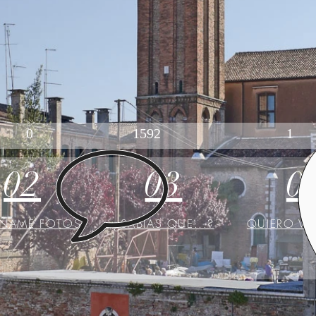
0
1592
1
02
03
0
ÑAME FOTOS
¿SABÍAS QUE...?
QUIERO VE