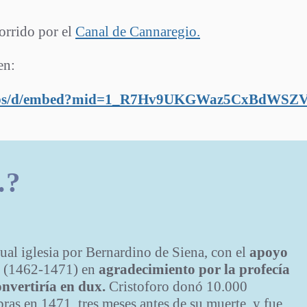
corrido por el
Canal de Cannaregio.
en:
maps/d/embed?mid=1_R7Hv9UKGWaz5CxBdWSZV
.?
tual iglesia por Bernardino de Siena, con el
apoyo
o
(1462-1471) en
agradecimiento por la profecía
nvertiría en dux.
Cristoforo donó 10.000
bras en 1471, tres meses antes de su muerte, y fue