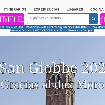
ITINERARIOS
EXPERIENCIAS
LUGARES
COCINA
ÍBETE!
¡
cias
PZA S. MARCOS
Exposiciones
Arte
Celebrar
Experiencias
DORSODURO
Obra Meno
Personas
Carnaval
SANTA CROCE
Mapas
Barcos
Natura
Aire
Compras
a San Giobbe 20
Gracias al dux Moro