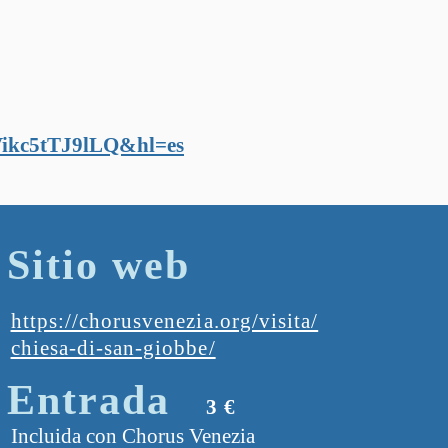
ikc5tTJ9lLQ&hl=es
Sitio web
https://chorusvenezia.org/visita/
chiesa-di-san-giobbe/
Entrada
3 €
Incluida con Chorus Venezia