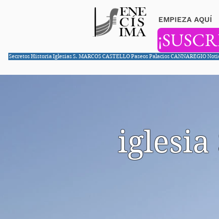
EMPIEZA AQUÍ
¡SUSCR
Secretos
Historia
Iglesias
S. MARCOS
CASTELLO
Paseos
Palacios
CANNAREGIO
Noti
iglesi