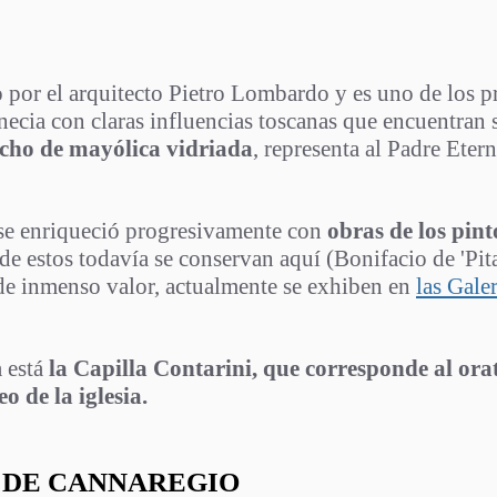
do por el arquitecto Pietro Lombardo y es uno de los 
enecia con claras influencias toscanas que encuentra
echo de mayólica vidriada
, representa al Padre Eter
a se enriqueció progresivamente con
obras de los pin
de estos todavía se conservan aquí (Bonifacio de 'Pita
, de inmenso valor, actualmente se exhiben en
las Gale
a está
la Capilla Contarini, que corresponde al ora
o de la iglesia.
 DE CANNAREG
IO