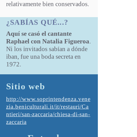
relativamente bien conservados.
¿SABÍAS QUÉ...?
Aquí se casó el cantante
Raphael con Natalia Figueroa
.
Ni los invitados sabían a dónde
iban, fue una boda secreta en
1972.
Sitio web
http://www.soprintendenza.vene
zia.beniculturali.it/it/restauri/Ca
ntieri/san-zaccaria/chiesa-di-san-
zaccaria