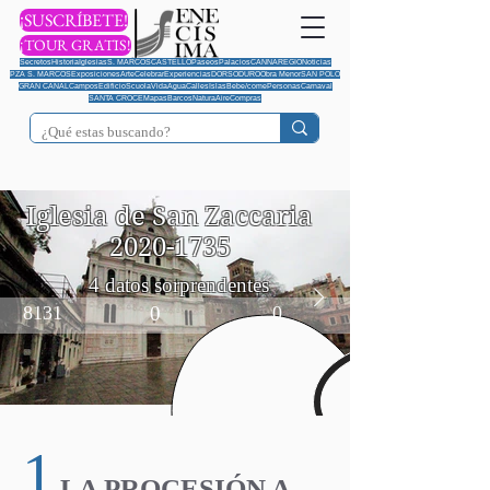
¡SUSCRÍBETE!
¡TOUR GRATIS!
Secretos
Historia
Iglesias
S. MARCOS
CASTELLO
Paseos
Palacios
CANNAREGIO
Noticias
PZA S. MARCOS
Exposiciones
Arte
Celebrar
Experiencias
DORSODURO
Obra Menor
SAN POLO
GRAN CANAL
Campos
Edificio
Scuola
Vida
Agua
Calles
Islas
Bebe/come
Personas
Carnaval
SANTA CROCE
Mapas
Barcos
Natura
Aire
Compras
Iglesia de San Zaccaria
2020-1735
4 datos sorprendentes
8131
0
0
1
LA PROCESIÓN A