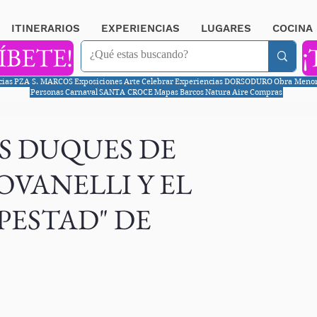
ITINERARIOS
EXPERIENCIAS
LUGARES
COCINA
ÍBETE!
¡
cias
PZA S. MARCOS
Exposiciones
Arte
Celebrar
Experiencias
DORSODURO
Obra Meno
Personas
Carnaval
SANTA CROCE
Mapas
Barcos
Natura
Aire
Compras
OS DUQUES DE
VANELLI Y EL
PESTAD" DE