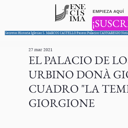
EMPIEZA AQUÍ
¡SUSCR
Secretos
Historia
Iglesias
S. MARCOS
CASTELLO
Paseos
Palacios
CANNAREGIO
Noti
27 mar 2021
EL PALACIO DE L
URBINO DONÀ GIO
CUADRO "LA TEM
GIORGIONE