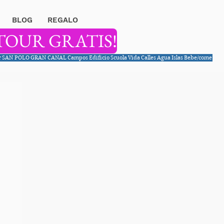
BLOG
REGALO
TOUR GRATIS!
r
SAN POLO
GRAN CANAL
Campos
Edificio
Scuola
Vida
Calles
Agua
Islas
Bebe/come