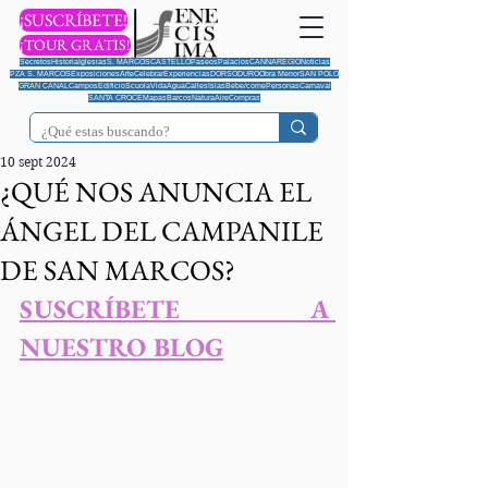
¡SUSCRÍBETE!
¡TOUR GRATIS!
Secretos
Historia
Iglesias
S. MARCOS
CASTELLO
Paseos
Palacios
CANNAREGIO
Noticias
PZA S. MARCOS
Exposiciones
Arte
Celebrar
Experiencias
DORSODURO
Obra Menor
SAN POLO
GRAN CANAL
Campos
Edificio
Scuola
Vida
Agua
Calles
Islas
Bebe/come
Personas
Carnaval
SANTA CROCE
Mapas
Barcos
Natura
Aire
Compras
10 sept 2024
¿QUÉ NOS ANUNCIA EL
ÁNGEL DEL CAMPANILE
DE SAN MARCOS?
S
USCRÍBETE A 
NUESTRO BLOG