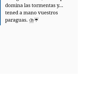
domina las tormentas y... 
tened a mano vuestros 
paraguas. ⛈️☔
El campanile domina la ciudad con el 
ángel en su cúspide
LA VARIABILIDAD DE 