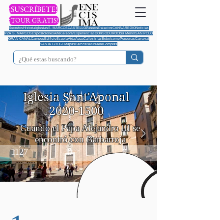
¡SUSCRÍBETE!
¡TOUR GRATIS!
Secretos
Historia
Iglesias
S. MARCOS
CASTELLO
Paseos
Palacios
CANNAREGIO
Noticias
PZA S. MARCOS
Exposiciones
Arte
Celebrar
Experiencias
DORSODURO
Obra Menor
SAN POLO
GRAN CANAL
Campos
Edificio
Scuola
Vida
Agua
Calles
Islas
Bebe/come
Personas
Carnaval
SANTA CROCE
Mapas
Barcos
Natura
Aire
Compras
Iglesia Sant'Aponal
2020-1500
Cuando el Papa Alejandro III se
encontró con Barbarroja
1127
0
0