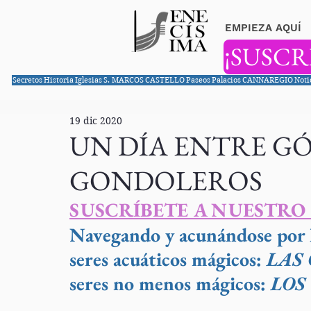
EMPIEZA AQUÍ
¡SUSCR
Secretos
Historia
Iglesias
S. MARCOS
CASTELLO
Paseos
Palacios
CANNAREGIO
Noti
19 dic 2020
UN DÍA ENTRE G
GONDOLEROS
SUSCRÍBETE A NUESTRO
Navegando y acunándose por l
seres acuáticos mágicos: 
LAS
seres no menos mágicos: 
LOS