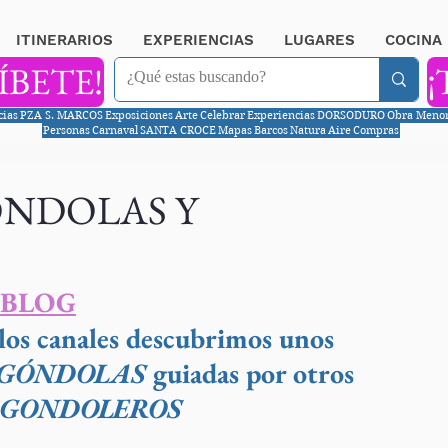
ITINERARIOS
EXPERIENCIAS
LUGARES
COCINA
ÍBETE!
¡
cias
PZA S. MARCOS
Exposiciones
Arte
Celebrar
Experiencias
DORSODURO
Obra Meno
Personas
Carnaval
SANTA CROCE
Mapas
Barcos
Natura
Aire
Compras
ÓNDOLAS Y
 BLOG
os canales descubrimos unos 
 GÓNDOLAS
 guiadas por otros 
 GONDOLEROS