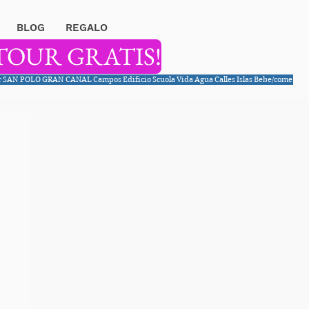
BLOG
REGALO
TOUR GRATIS!
r
SAN POLO
GRAN CANAL
Campos
Edificio
Scuola
Vida
Agua
Calles
Islas
Bebe/come